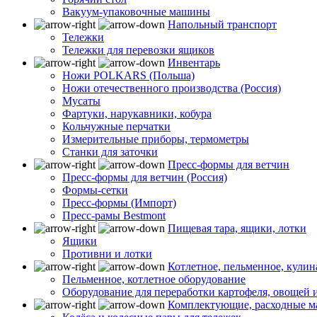
Вакуум-упаковочные машины
Напольный транспорт
Тележки
Тележки для перевозки ящиков
Инвентарь
Ножи POLKARS (Польша)
Ножи отечественного производства (Россия)
Мусаты
Фартуки, нарукавники, кобура
Кольчужные перчатки
Измерительные приборы, термометры
Станки для заточки
Пресс-формы для ветчин
Пресс-формы для ветчин (Россия)
Формы-сетки
Пресс-формы (Импорт)
Пресс-рамы Bestmont
Пищевая тара, ящики, лотки
Ящики
Противни и лотки
Котлетное, пельменное, кули
Пельменное, котлетное оборудование
Оборудование для переработки картофеля, овощей 
Комплектующие, расходные м