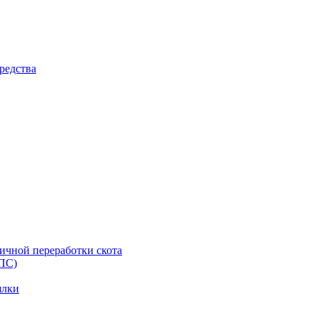
редства
ичной переработки скота
ППС)
ялки