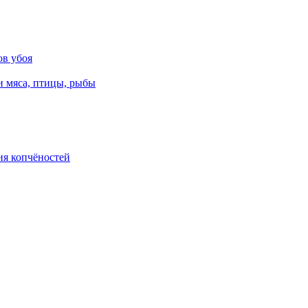
ов убоя
и мяса, птицы, рыбы
ия копчёностей