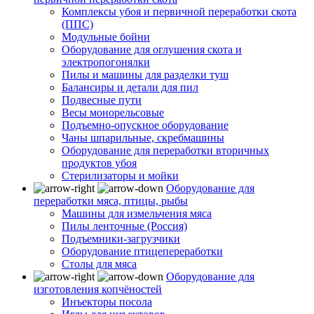
Комплексы убоя и первичной переработки скота
(ППС)
Модульные бойни
Оборудование для оглушения скота и
электропогонялки
Пилы и машины для разделки туш
Балансиры и детали для пил
Подвесные пути
Весы монорельсовые
Подъемно-опускное оборудование
Чаны шпарильные, скребмашины
Оборудование для переработки вторичных
продуктов убоя
Стерилизаторы и мойки
Оборудование для
переработки мяса, птицы, рыбы
Машины для измельчения мяса
Пилы ленточные (Россия)
Подъемники-загрузчики
Оборудование птицепереработки
Столы для мяса
Оборудование для
изготовления копчёностей
Инъекторы посола