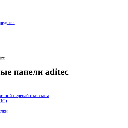
редства
tec
е панели aditec
ичной переработки скота
ППС)
ялки