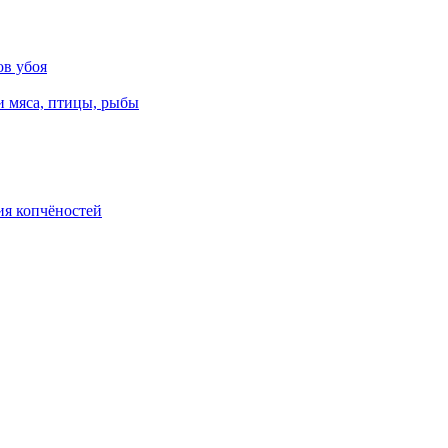
ов убоя
и мяса, птицы, рыбы
ия копчёностей