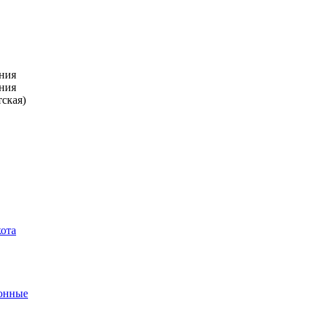
ния
ния
тская)
кота
ронные