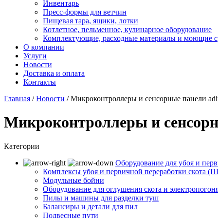
Инвентарь
Пресс-формы для ветчин
Пищевая тара, ящики, лотки
Котлетное, пельменное, кулинарное оборудование
Комплектующие, расходные материалы и моющие с
О компании
Услуги
Новости
Доставка и оплата
Контакты
Главная
/
Новости
/
Микроконтроллеры и сенсорные панели adi
Микроконтроллеры и сенсорны
Категории
Оборудование для убоя и перв
Комплексы убоя и первичной переработки скота (
Модульные бойни
Оборудование для оглушения скота и электропогон
Пилы и машины для разделки туш
Балансиры и детали для пил
Подвесные пути