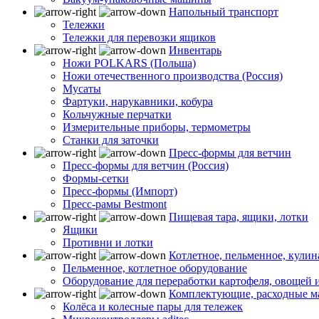
Напольный транспорт
Тележки
Тележки для перевозки ящиков
Инвентарь
Ножи POLKARS (Польша)
Ножи отечественного производства (Россия)
Мусаты
Фартуки, нарукавники, кобура
Кольчужные перчатки
Измерительные приборы, термометры
Станки для заточки
Пресс-формы для ветчин
Пресс-формы для ветчин (Россия)
Формы-сетки
Пресс-формы (Импорт)
Пресс-рамы Bestmont
Пищевая тара, ящики, лотки
Ящики
Противни и лотки
Котлетное, пельменное, кули
Пельменное, котлетное оборудование
Оборудование для переработки картофеля, овощей 
Комплектующие, расходные м
Колёса и колесные пары для тележек