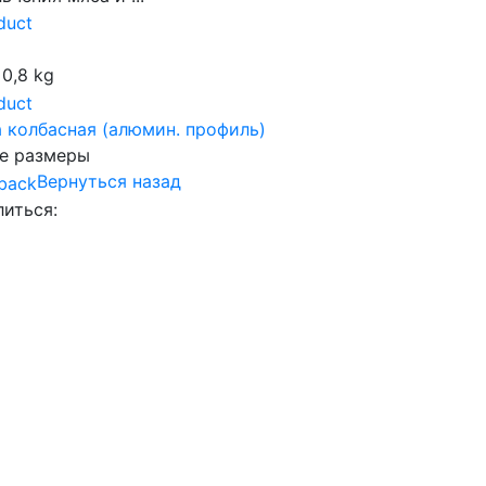
 0,8 kg
 колбасная (алюмин. профиль)
е размеры
Вернуться назад
иться:
book
lassniki
r