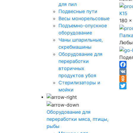
для пил
Подвесные пути
K15
Весы монорельсовые
180 x
Подъемно-опускное
оборудование
Палка
Чаны шпарильные,
Любы
скребмашины
Оборудование для
Подел
переработки
вторичных
Face
продуктов убоя
VK
Стерилизаторы и
Odnok
мойки
Twitte
Оборудование для
переработки мяса, птицы,
рыбы