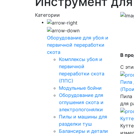
Инструмент для
Категории
Оборудование для убоя и
первичной переработки
скота
В про
Комплексы убоя и
первичной
С эти
переработки скота
(ППС)
Пила 
Модульные бойни
(Про
Оборудование для
Пила 
оглушения скота и
для р
электропогонялки
Пилы и машины для
Кутт
разделки туш
Кутте
Балансиры и детали
измел