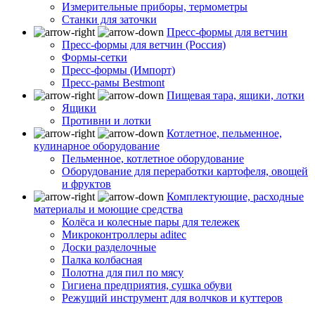
Измерительные приборы, термометры
Станки для заточки
Пресс-формы для ветчин
Пресс-формы для ветчин (Россия)
Формы-сетки
Пресс-формы (Импорт)
Пресс-рамы Bestmont
Пищевая тара, ящики, лотки
Ящики
Противни и лотки
Котлетное, пельменное,
кулинарное оборудование
Пельменное, котлетное оборудование
Оборудование для переработки картофеля, овощей
и фруктов
Комплектующие, расходные
материалы и моющие средства
Колёса и колесные пары для тележек
Микроконтроллеры aditec
Доски разделочные
Палка колбасная
Полотна для пил по мясу
Гигиена предприятия, сушка обуви
Режущий инструмент для волчков и куттеров