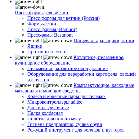
Пресс-формы для ветчин
Пресс-формы для ветчин (Россия)
Формы-сетки
Пресс-формы (Импорт)
Пресс-рамы Bestmont
Пищевая тара, ящики, лотки
Ящики
Противни и лотки
Котлетное, пельменное,
кулинарное оборудование
Пельменное, котлетное оборудование
Оборудование для переработки картофеля, овощей
и фруктов
Комплектующие, расходные
материалы и моющие средства
Колёса и колесные пары для тележек
Микроконтроллеры aditec
Доски разделочные
Палка колбасная
Полотна для пил по мясу
Гигиена предприятия, сушка обуви
Режущий инструмент для волчков и куттеров