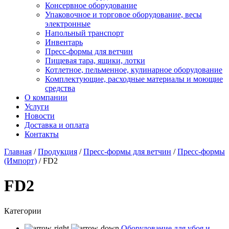
Консервное оборудование
Упаковочное и торговое оборудование, весы
электронные
Напольный транспорт
Инвентарь
Пресс-формы для ветчин
Пищевая тара, ящики, лотки
Котлетное, пельменное, кулинарное оборудование
Комплектующие, расходные материалы и моющие
средства
О компании
Услуги
Новости
Доставка и оплата
Контакты
Главная
/
Продукция
/
Пресс-формы для ветчин
/
Пресс-формы
(Импорт)
/
FD2
FD2
Категории
Оборудование для убоя и