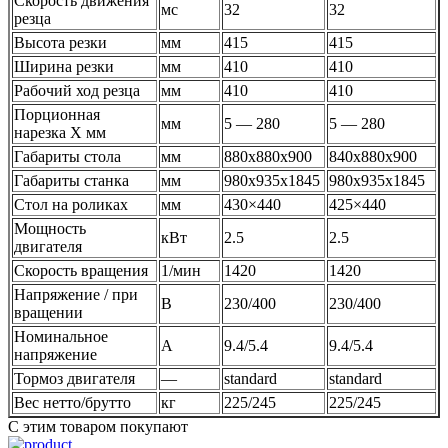
Скорость движения
мс
32
32
резца
Высота резки
мм
415
415
Ширина резки
мм
410
410
Рабочий ход резца
мм
410
410
Порционная
мм
5 — 280
5 — 280
нарезка X мм
Габариты стола
мм
880x880x900
840x880x900
Габариты станка
мм
980x935x1845
980x935x1845
Стол на роликах
мм
430×440
425×440
Мощность
кВт
2.5
2.5
двигателя
Скорость вращения
1/мин
1420
1420
Напряжение / при
В
230/400
230/400
вращении
Номинальное
А
9.4/5.4
9.4/5.4
напряжение
Тормоз двигателя
—
standard
standard
Вес нетто/брутто
кг
225/245
225/245
С этим товаром покупают