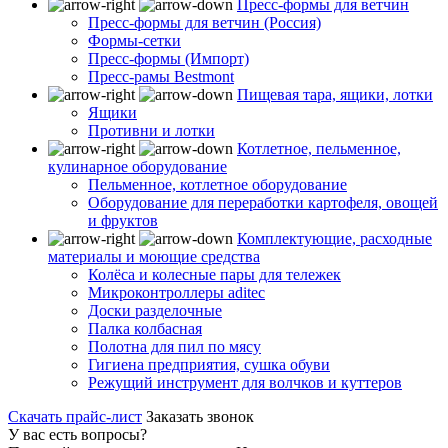
Пресс-формы для ветчин
Пресс-формы для ветчин (Россия)
Формы-сетки
Пресс-формы (Импорт)
Пресс-рамы Bestmont
Пищевая тара, ящики, лотки
Ящики
Противни и лотки
Котлетное, пельменное,
кулинарное оборудование
Пельменное, котлетное оборудование
Оборудование для переработки картофеля, овощей
и фруктов
Комплектующие, расходные
материалы и моющие средства
Колёса и колесные пары для тележек
Микроконтроллеры aditec
Доски разделочные
Палка колбасная
Полотна для пил по мясу
Гигиена предприятия, сушка обуви
Режущий инструмент для волчков и куттеров
Скачать прайс-лист
Заказать звонок
У вас есть вопросы?