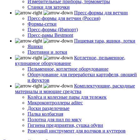
Измерительные приборы, термометры
Станки для заточки
Пресс-формы для ветчин
Пресс-формы для ветчин (Россия)
Формы-сетки
Пресс-формы (Импорт)
Пресс-рамы Bestmont
Пищевая тара, ящики, лотки
Ящики
Противни и лотки
Котлетное, пельменное,
кулинарное оборудование
Пельменное, котлетное оборудование
Оборудование для переработки картофеля, овощей
и фруктов
Комплектующие, расходные
материалы и моющие средства
Колёса и колесные пары для тележек
Микроконтроллеры aditec
Доски разделочные
Палка колбасная
Полотна для пил по мясу
Гигиена предприятия, сушка обуви
Режущий инструмент для волчков и куттеров