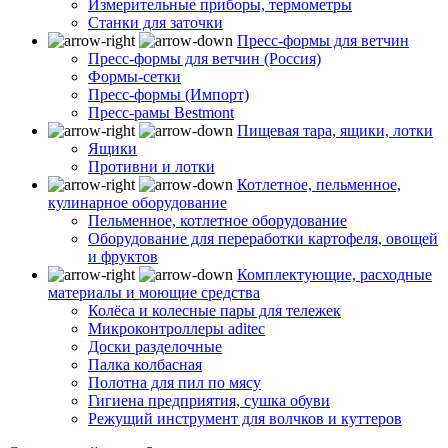
Измерительные приборы, термометры
Станки для заточки
Пресс-формы для ветчин
Пресс-формы для ветчин (Россия)
Формы-сетки
Пресс-формы (Импорт)
Пресс-рамы Bestmont
Пищевая тара, ящики, лотки
Ящики
Противни и лотки
Котлетное, пельменное,
кулинарное оборудование
Пельменное, котлетное оборудование
Оборудование для переработки картофеля, овощей
и фруктов
Комплектующие, расходные
материалы и моющие средства
Колёса и колесные пары для тележек
Микроконтроллеры aditec
Доски разделочные
Палка колбасная
Полотна для пил по мясу
Гигиена предприятия, сушка обуви
Режущий инструмент для волчков и куттеров