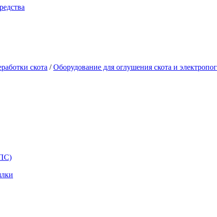
редства
еработки скота
/
Оборудование для оглушения скота и электропо
ППС)
ялки