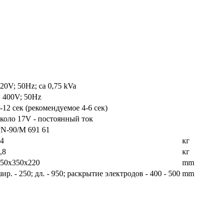
20V; 50Hz; ca 0,75 kVa
 400V; 50Hz
-12 сек (рекомендуемое 4-6 сек)
коло 17V - постоянный ток
N-90/M 691 61
4
кг
,8
кг
50x350x220
mm
ир. - 250; дл. - 950; раскрытие электродов - 400 - 500
mm