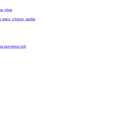
ов убоя
и мяса, птицы, рыбы
ия копчёностей