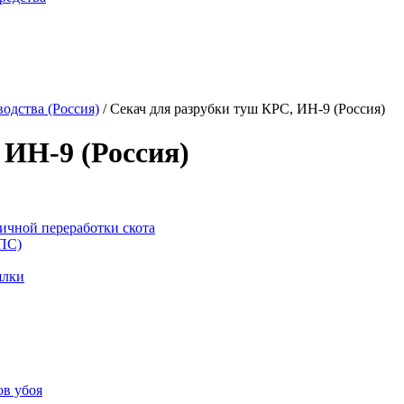
одства (Россия)
/
Секач для разрубки туш КРС, ИН-9 (Россия)
 ИН-9 (Россия)
ичной переработки скота
ППС)
ялки
ов убоя