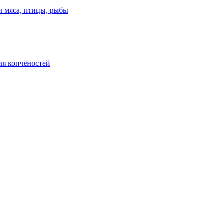
и мяса, птицы, рыбы
ия копчёностей