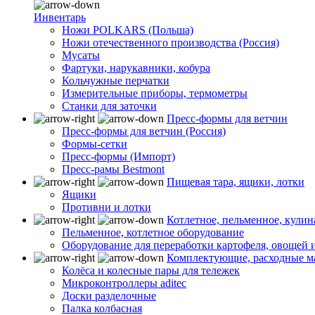
Инвентарь
Ножи POLKARS (Польша)
Ножи отечественного производства (Россия)
Мусаты
Фартуки, нарукавники, кобура
Кольчужные перчатки
Измерительные приборы, термометры
Станки для заточки
Пресс-формы для ветчин
Пресс-формы для ветчин (Россия)
Формы-сетки
Пресс-формы (Импорт)
Пресс-рамы Bestmont
Пищевая тара, ящики, лотки
Ящики
Противни и лотки
Котлетное, пельменное, кули
Пельменное, котлетное оборудование
Оборудование для переработки картофеля, овощей 
Комплектующие, расходные м
Колёса и колесные пары для тележек
Микроконтроллеры aditec
Доски разделочные
Палка колбасная