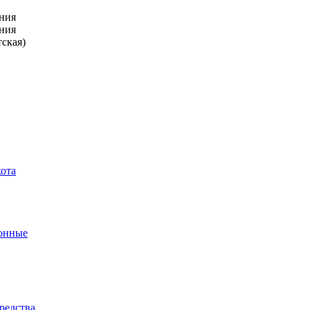
ния
ния
тская)
кота
ронные
редства