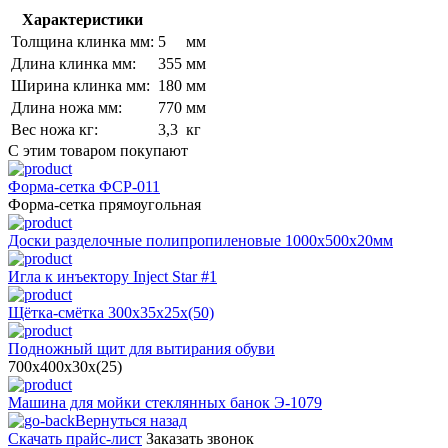
Характеристики
Толщина клинка мм:
5
мм
Длина клинка мм:
355
мм
Ширина клинка мм:
180
мм
Длина ножа мм:
770
мм
Вес ножа кг:
3,3
кг
С этим товаром покупают
Форма-сетка ФСР-011
Форма-сетка прямоугольная
Доски разделочные полипропиленовые 1000х500х20мм
Игла к инъектору Inject Star #1
Щётка-смётка 300х35х25х(50)
Подножный щит для вытирания обуви
700х400х30х(25)
Машина для мойки стеклянных банок Э-1079
Вернуться назад
Скачать прайс-лист
Заказать звонок