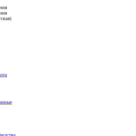
ния
ния
тская)
кота
ронные
редства