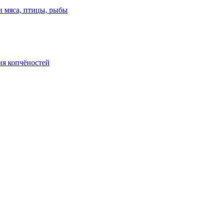
и мяса, птицы, рыбы
ия копчёностей