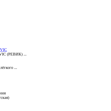
EVIC
VIC (РЕВИК) ...
ёгкого ...
ния
тская)