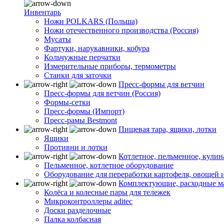
Инвентарь
Ножи POLKARS (Польша)
Ножи отечественного производства (Россия)
Мусаты
Фартуки, нарукавники, кобура
Кольчужные перчатки
Измерительные приборы, термометры
Станки для заточки
Пресс-формы для ветчин
Пресс-формы для ветчин (Россия)
Формы-сетки
Пресс-формы (Импорт)
Пресс-рамы Bestmont
Пищевая тара, ящики, лотки
Ящики
Противни и лотки
Котлетное, пельменное, кули
Пельменное, котлетное оборудование
Оборудование для переработки картофеля, овощей 
Комплектующие, расходные м
Колёса и колесные пары для тележек
Микроконтроллеры aditec
Доски разделочные
Палка колбасная