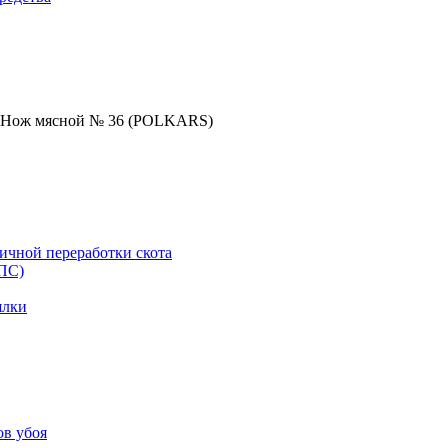
Нож мясной № 36 (POLKARS)
)
ичной переработки скота
ППС)
ялки
ов убоя