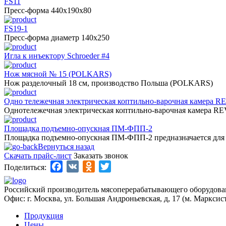
FS11
Пресс-форма 440x190x80
FS19-1
Пресс-форма диаметр 140x250
Игла к инъектору Schroeder #4
Нож мясной № 15 (POLKARS)
Нож разделочный 18 cм, производство Польша (POLKARS)
Одно тележечная электрическая коптильно-варочная камера R
Однотележечная электрическая коптильно-варочная камера RE
Площадка подъемно-опускная ПМ-ФПП-2
Площадка подъемно-опускная ПМ-ФПП-2 предназначается для л
Вернуться назад
Скачать прайс-лист
Заказать звонок
Facebook
VK
Odnoklassniki
Twitter
Поделиться:
Российский производитель мясоперерабатывающего оборудова
Офис: г. Москва, ул. Большая Андроньевская, д, 17 (м. Марксис
Продукция
Цены