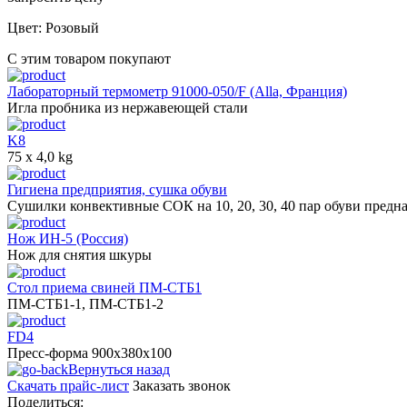
Цвет: Розовый
С этим товаром покупают
Лабораторный термометр 91000-050/F (Alla, Франция)
Игла пробника из нержавеющей стали
K8
75 x 4,0 kg
Гигиена предприятия, сушка обуви
Сушилки конвективные СОК на 10, 20, 30, 40 пар обуви предназ
Нож ИН-5 (Россия)
Нож для снятия шкуры
Стол приема свиней ПМ-СТБ1
ПМ-СТБ1-1, ПМ-СТБ1-2
FD4
Пресс-форма 900x380x100
Вернуться назад
Скачать прайс-лист
Заказать звонок
Поделиться: