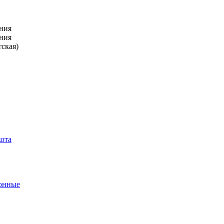
ния
ния
тская)
кота
ронные