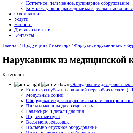
Котлетное, пельменное, кулинарное оборудование
Комплектующие, расходные материалы и моющие с
О компании
Услуги
Новости
Доставка и оплата
Контакты
Главная
/
Продукция
/
Инвентарь
/
Фартуки, нарукавники, кобу
Нарукавник из медицинской 
Категории
Оборудование для убоя и перв
Комплексы убоя и первичной переработки скота (
Модульные бойни
Оборудование для оглушения скота и электропогон
Пилы и машины для разделки туш
Балансиры и детали для пил
Подвесные пути
Весы монорельсовые
Подъемно-опускное оборудование
Чаны шпарильные, скребмашины