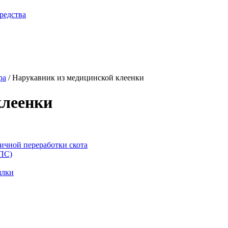
редства
ра
/
Нарукавник из медицинской клеенки
клеенки
ичной переработки скота
ППС)
ялки