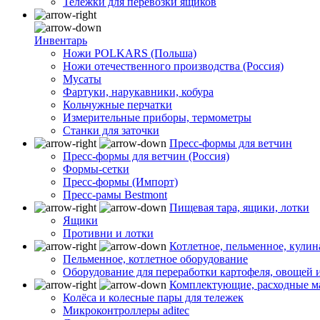
Тележки для перевозки ящиков
Инвентарь
Ножи POLKARS (Польша)
Ножи отечественного производства (Россия)
Мусаты
Фартуки, нарукавники, кобура
Кольчужные перчатки
Измерительные приборы, термометры
Станки для заточки
Пресс-формы для ветчин
Пресс-формы для ветчин (Россия)
Формы-сетки
Пресс-формы (Импорт)
Пресс-рамы Bestmont
Пищевая тара, ящики, лотки
Ящики
Противни и лотки
Котлетное, пельменное, кули
Пельменное, котлетное оборудование
Оборудование для переработки картофеля, овощей 
Комплектующие, расходные м
Колёса и колесные пары для тележек
Микроконтроллеры aditec