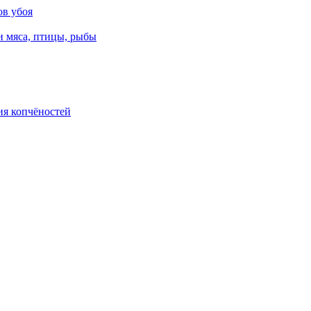
ов убоя
и мяса, птицы, рыбы
ия копчёностей