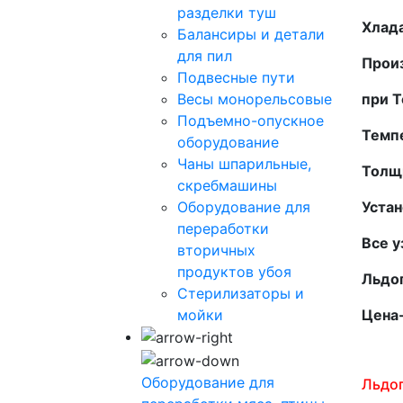
разделки туш
Хлад
Балансиры и детали
для пил
Произ
Подвесные пути
Весы монорельсовые
при Т
Подъемно-опускное
Темп
оборудование
Чаны шпарильные,
Толщи
скребмашины
Оборудование для
Устан
переработки
Все 
вторичных
продуктов убоя
Льдог
Стерилизаторы и
мойки
Цена-
Оборудование для
Льдо