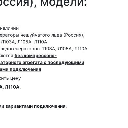
ссия), модели:
 наличии
ераторы чешуйчатого льда (Россия),
 Л103А, Л105А, Л110А
льдогенераторов Л103А, Л105А, Л110А
ляются
без компрессоно-
аторного агрегата с последующими
тами подключения
сить цену
, Л110А.
ми вариантами подключения.