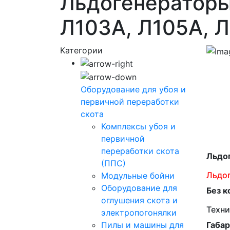
Льдогенераторы
Л103А, Л105А, 
Категории
Оборудование для убоя и
первичной переработки
скота
Комплексы убоя и
первичной
переработки скота
Льдог
(ППС)
Льдо
Модульные бойни
Оборудование для
Без 
оглушения скота и
Техни
электропогонялки
Пилы и машины для
Габа