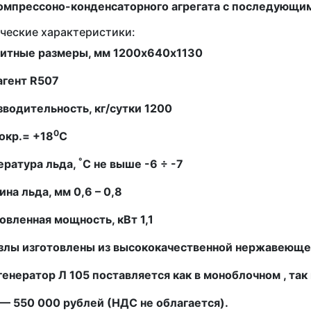
компрессоно-конденсаторного агрегата с последующи
ческие характеристики:
ритные размеры, мм 1200х640х1130
агент
R
507
водительность, кг/сутки 1200
0
окр.=
+18
С
°
ература льда,
С не выше -6 ÷ -7
на льда, мм 0,6 – 0,8
овленная мощность, кВт 1,1
узлы изготовлены из высококачественной нержавеюще
енератор Л 105 поставляется как в моноблочном , так
— 550 000 рублей (НДС не облагается).