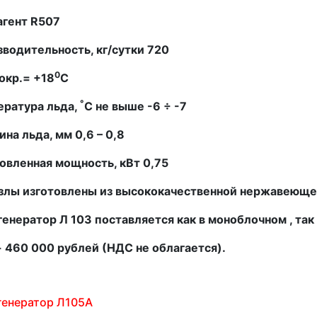
агент
R
507
водительность, кг/сутки 720
0
окр.=
+18
С
°
ература льда,
С не выше -6 ÷ -7
на льда, мм 0,6 – 0,8
овленная мощность, кВт 0,75
узлы изготовлены из высококачественной нержавеюще
енератор Л 103 поставляется как в моноблочном , так
 460 000 рублей (НДС не облагается).
генератор Л105А