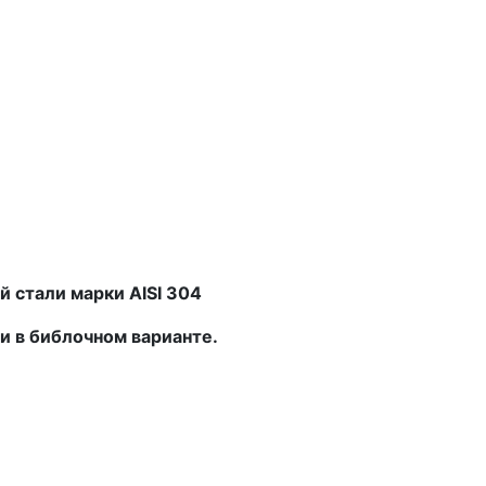
й стали марки
AISI
304
 и в библочном варианте.