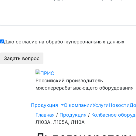
Даю согласие на обработку
персональных данных
Российский производитель
мясоперерабатывающего оборудования
Продукция
О компании
Услуги
Новости
До
Главная
/
Продукция
/
Колбасное оборуд
Л103А, Л105А, Л110А