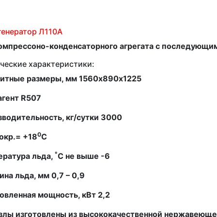
генератор Л110А
компрессоно-конденсаторного агрегата с последующи
ческие характеристики:
ритные размеры, мм 1560х890х1225
агент
R
507
водительность, кг/сутки 3000
0
окр.=
+18
С
°
ература льда,
С не выше -6
на льда, мм 0,7 – 0,9
овленная мощность, кВт 2,2
узлы изготовлены из высококачественной нержавеюще