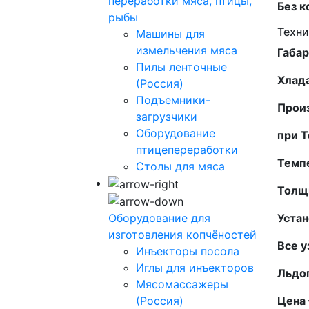
переработки мяса, птицы,
Без 
рыбы
Техни
Машины для
измельчения мяса
Габа
Пилы ленточные
Хлад
(Россия)
Подъемники-
Произ
загрузчики
Оборудование
при Т
птицепереработки
Темп
Столы для мяса
Толщи
Оборудование для
Устан
изготовления копчёностей
Все 
Инъекторы посола
Иглы для инъекторов
Льдог
Мясомассажеры
(Россия)
Цена 