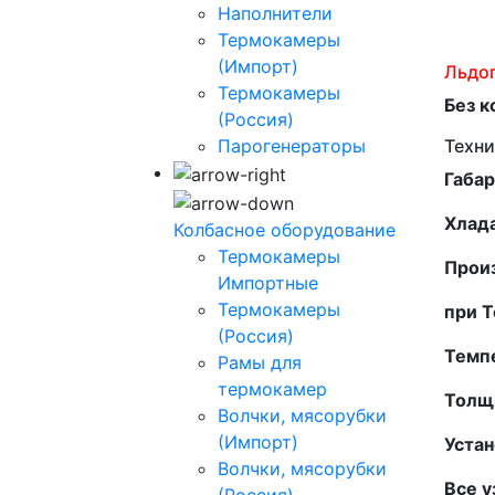
Наполнители
Термокамеры
(Импорт)
Льдо
Термокамеры
Без 
(Россия)
Парогенераторы
Техни
Габа
Хлад
Колбасное оборудование
Термокамеры
Произ
Импортные
Термокамеры
при Т
(Россия)
Темп
Рамы для
термокамер
Толщи
Волчки, мясорубки
(Импорт)
Устан
Волчки, мясорубки
Все 
(Россия)