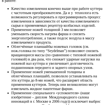
в работе:
Качество измельчения конечно выше при работе куттера
с частотным преобразователем. Да и у технолога есть
возможность регулировать и программировать процесс
измельчения в зависимости от качества измельчаемого
сырья и применяемых рецептур колбасных изделий.
Применение ножей толщиной 3 мм позволяет
уменьшить скорость нагрева фарша и снизить
энергопотребление, а также подсос воздуха в массу
измельчаемого продукта.
Облегчённые планшайбы ножевых головок (см.
нож.головка по типу “Seydelman”) позволяют снизить
вращающиеся массы (по сравнению с типовой ножевой
головкой) в два раза, что снижает ударные нагрузки на
ножевой вал куттера и увеличивает долговечность
подшипников переднего и заднего опорных узлов.
Применение ножей уменьшенной толщины и
облегчённых планшайб, позволило устанавливать на
эти куттера до 8-ми ножей, что расширяет область
применения куттеров. Теперь они великолепно могут
измельчать жидкие паштетные фарши.
Применение специального «успокоителя» (наше
изобретение – диплом Международного салона
инноваций в г. Москве в 2006 году)) исключает выброс