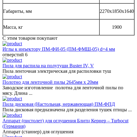
Габариты, мм
2270х1850х1640
Масса, кг
1900
С этим товаром покупают
Иглы к инъектору ПМ-ФИ-05 (ПМ-ФМШ-05) d=4 мм
отверстий 6
Пила для распила на полутуши Buster IV, V
Пила ленточная электрическая для распиловки туш
Полотно для ленточной пилы 2645мм х 20мм
Заводское изготовление полотна для ленточной пилы по
мясу. Длина ...
Пила дисковая (Настольная, нержавеющая) ПМ-ФПД
Пила дисковая предназначена для разделения тушек птицы ...
Аппарат (пистолет) для оглушения Блитц Кернер – Turbocut
(Германия)
Аппарат (станнер) для оглушения