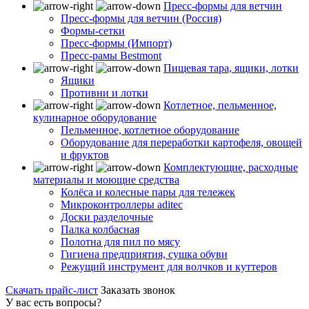
Пресс-формы для ветчин
Пресс-формы для ветчин (Россия)
Формы-сетки
Пресс-формы (Импорт)
Пресс-рамы Bestmont
Пищевая тара, ящики, лотки
Ящики
Противни и лотки
Котлетное, пельменное,
кулинарное оборудование
Пельменное, котлетное оборудование
Оборудование для переработки картофеля, овощей
и фруктов
Комплектующие, расходные
материалы и моющие средства
Колёса и колесные пары для тележек
Микроконтроллеры aditec
Доски разделочные
Палка колбасная
Полотна для пил по мясу
Гигиена предприятия, сушка обуви
Режущий инструмент для волчков и куттеров
Скачать прайс-лист
Заказать звонок
У вас есть вопросы?