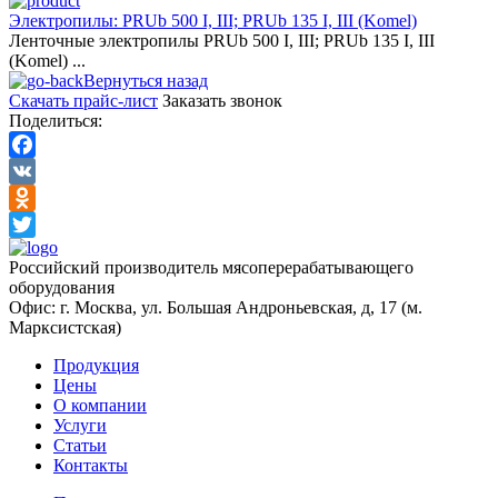
Электропилы: PRUb 500 I, III; PRUb 135 I, III (Komel)
Ленточные электропилы PRUb 500 I, III; PRUb 135 I, III
(Komel) ...
Вернуться назад
Скачать прайс-лист
Заказать звонок
Поделиться:
Facebook
VK
Odnoklassniki
Twitter
Российский производитель мясоперерабатывающего
оборудования
Офис: г. Москва, ул. Большая Андроньевская, д, 17 (м.
Марксистская)
Продукция
Цены
О компании
Услуги
Статьи
Контакты