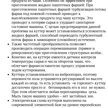
продукта из чаши. Особенно он эффективен при
приготовлении жидких паштетных фаршей: При
приготовлении паштетных фаршей турбулизация потока
фарша под ножевой головкой приводит к
выплёскиванию продукта под чашу куттера. Это
приводит к потерям сырья и ухудшает санитарное
состояние машины. С целью предотвращения данной
проблемы на куттер может устанавливаться успокоитель
жидких фаршей, способный переводить турбулентный
поток фарша в ламинарное (спокойное) истечение.
Также частотный преобразователь позволяет
производить операции перемешивания (прямое и
реверсивное) при приготовлении структурных колбас.
Конечно же, на куттере имеются датчики контроля
температуры сырья и числа оборотов чаши, что
облегчает фаршесоставителю процесс управления
ходом куттерования.
Куттера устанавливаются на виброопорах, поэтому
неровности пола устраняются регулировкой по высоте
каждой из опор, то есть установить «в горизонт» куттер
достаточно просто и бетонировать его в пол не нужно.
При этом облегчается любая перепланировка цеха.
Мыть такую машину удобно – нет застойных зон.
Электрическая схема куттеров выполнена на
современной элементной базе на уровне европейских