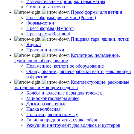
Измерительные приборы, термометры
Станки для заточки
Пресс-формы для ветчин
Пресс-формы для ветчин (Россия)
Формы-сетки
Пресс-формы (Импорт)
Пресс-рамы Bestmont
Пищевая тара, ящики, лотки
Ящики
Противни и лотки
Котлетное, пельменное,
кулинарное оборудование
Пельменное, котлетное оборудование
Оборудование для переработки картофеля, овощей
и фруктов
Комплектующие, расходные
материалы и моющие средства
Колёса и колесные пары для тележек
Микроконтроллеры aditec
Доски разделочные
Палка колбасная
Полотна для пил по мясу
Гигиена предприятия, сушка обуви
Режущий инструмент для волчков и куттеров