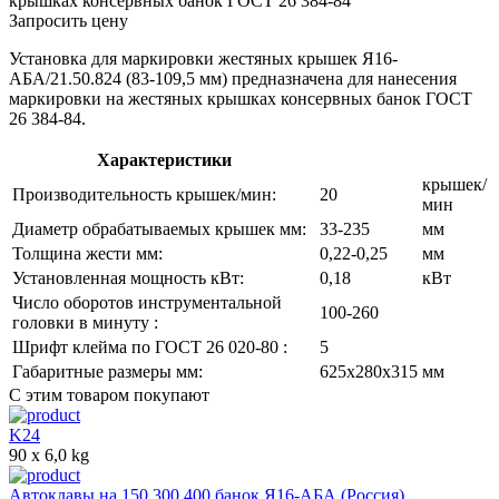
крышках консервных банок ГОСТ 26 384-84
Запросить цену
Установка для маркировки жестяных крышек Я16-
АБА/21.50.824 (83-109,5 мм) предназначена для нанесения
маркировки на жестяных крышках консервных банок ГОСТ
26 384-84.
Характеристики
крышек/
Производительность крышек/мин:
20
мин
Диаметр обрабатываемых крышек мм:
33-235
мм
Толщина жести мм:
0,22-0,25
мм
Установленная мощность кВт:
0,18
кВт
Число оборотов инструментальной
100-260
головки в минуту :
Шрифт клейма по ГОСТ 26 020-80 :
5
Габаритные размеры мм:
625х280х315
мм
С этим товаром покупают
K24
90 x 6,0 kg
Автоклавы на 150,300,400 банок Я16-АБА (Россия)