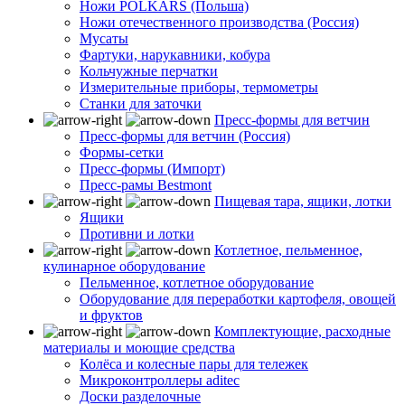
Ножи POLKARS (Польша)
Ножи отечественного производства (Россия)
Мусаты
Фартуки, нарукавники, кобура
Кольчужные перчатки
Измерительные приборы, термометры
Станки для заточки
Пресс-формы для ветчин
Пресс-формы для ветчин (Россия)
Формы-сетки
Пресс-формы (Импорт)
Пресс-рамы Bestmont
Пищевая тара, ящики, лотки
Ящики
Противни и лотки
Котлетное, пельменное,
кулинарное оборудование
Пельменное, котлетное оборудование
Оборудование для переработки картофеля, овощей
и фруктов
Комплектующие, расходные
материалы и моющие средства
Колёса и колесные пары для тележек
Микроконтроллеры aditec
Доски разделочные