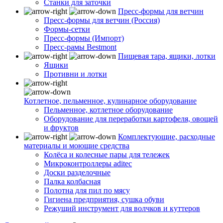
Станки для заточки
Пресс-формы для ветчин
Пресс-формы для ветчин (Россия)
Формы-сетки
Пресс-формы (Импорт)
Пресс-рамы Bestmont
Пищевая тара, ящики, лотки
Ящики
Противни и лотки
Котлетное, пельменное, кулинарное оборудование
Пельменное, котлетное оборудование
Оборудование для переработки картофеля, овощей
и фруктов
Комплектующие, расходные
материалы и моющие средства
Колёса и колесные пары для тележек
Микроконтроллеры aditec
Доски разделочные
Палка колбасная
Полотна для пил по мясу
Гигиена предприятия, сушка обуви
Режущий инструмент для волчков и куттеров