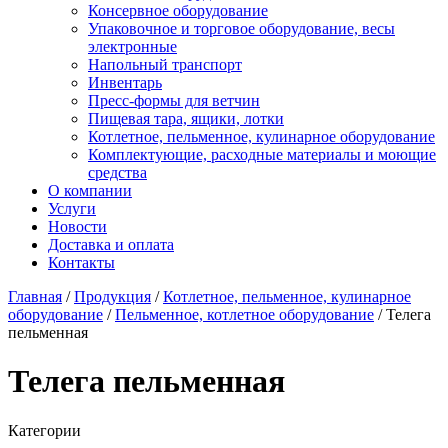
Консервное оборудование
Упаковочное и торговое оборудование, весы
электронные
Напольный транспорт
Инвентарь
Пресс-формы для ветчин
Пищевая тара, ящики, лотки
Котлетное, пельменное, кулинарное оборудование
Комплектующие, расходные материалы и моющие
средства
О компании
Услуги
Новости
Доставка и оплата
Контакты
Главная
/
Продукция
/
Котлетное, пельменное, кулинарное
оборудование
/
Пельменное, котлетное оборудование
/
Телега
пельменная
Телега пельменная
Категории