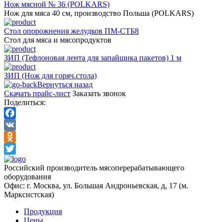
Нож мясной № 36 (POLKARS)
Нож для мяса 40 cм, производство Польша (POLKARS)
Стол опорожнения желудков ПМ-СТБ8
Стол для мяса и мясопродуктов
ЗИП (Тефлоновая лента для запайщика пакетов) 1 м
ЗИП (Нож для горяч.стола)
Вернуться назад
Скачать прайс-лист
Заказать звонок
Поделиться:
Facebook
VK
Odnoklassniki
Twitter
Российский производитель мясоперерабатывающего
оборудования
Офис: г. Москва, ул. Большая Андроньевская, д, 17 (м.
Марксистская)
Продукция
Цены