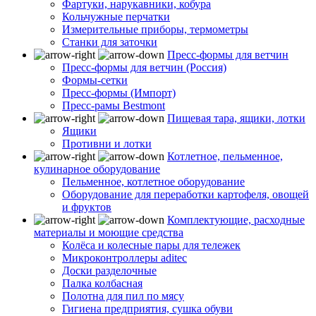
Фартуки, нарукавники, кобура
Кольчужные перчатки
Измерительные приборы, термометры
Станки для заточки
Пресс-формы для ветчин
Пресс-формы для ветчин (Россия)
Формы-сетки
Пресс-формы (Импорт)
Пресс-рамы Bestmont
Пищевая тара, ящики, лотки
Ящики
Противни и лотки
Котлетное, пельменное,
кулинарное оборудование
Пельменное, котлетное оборудование
Оборудование для переработки картофеля, овощей
и фруктов
Комплектующие, расходные
материалы и моющие средства
Колёса и колесные пары для тележек
Микроконтроллеры aditec
Доски разделочные
Палка колбасная
Полотна для пил по мясу
Гигиена предприятия, сушка обуви