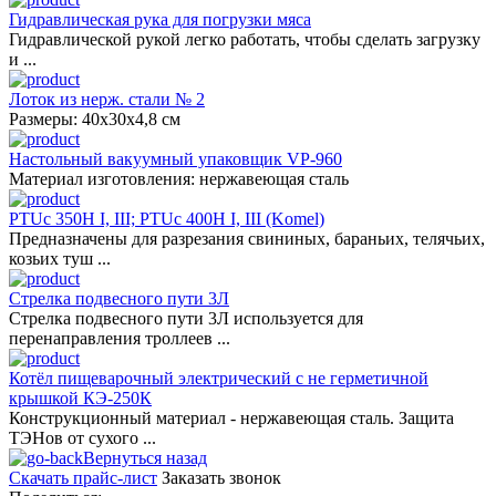
Гидравлическая рука для погрузки мяса
Гидравлической рукой легко работать, чтобы сделать загрузку
и ...
Лоток из нерж. стали № 2
Размеры: 40х30х4,8 см
Настольный вакуумный упаковщик VP-960
Материал изготовления: нержавеющая сталь
PTUc 350H I, III; PTUc 400H I, III (Komel)
Предназначены для разрезания свининых, бараньих, телячьих,
козьих туш ...
Стрелка подвесного пути 3Л
Стрелка подвесного пути 3Л используется для
перенаправления троллеев ...
Котёл пищеварочный электрический с не герметичной
крышкой КЭ-250К
Конструкционный материал - нержавеющая сталь. Защита
ТЭНов от сухого ...
Вернуться назад
Скачать прайс-лист
Заказать звонок