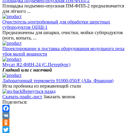
Площадка подъемно-опускная ПМ-ФПП-2
Площадка подъемно-опускная ПМ-ФПП-2 предназначается
для лёгкого ...
Очиститель центробежный для обработки шерстных
субпродуктов ОЦШ-1
Предназначены для шпарки, очистки, мойки субпродуктов
(ноги, копыта, ...
Проектирование и поставка оборудования модульного цеха
убоя малой мощности
Мусат Я2-ФИН-24 (С.Петербург)
Гладкий или с насечкой
Лабораторный термометр 91000-050/F (Alla, Франция)
Игла пробника из нержавеющей стали
Вернуться назад
Скачать прайс-лист
Заказать звонок
Поделиться:
Facebook
VK
Odnoklassniki