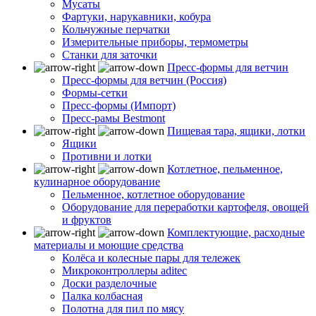
Мусаты
Фартуки, нарукавники, кобура
Кольчужные перчатки
Измерительные приборы, термометры
Станки для заточки
Пресс-формы для ветчин
Пресс-формы для ветчин (Россия)
Формы-сетки
Пресс-формы (Импорт)
Пресс-рамы Bestmont
Пищевая тара, ящики, лотки
Ящики
Противни и лотки
Котлетное, пельменное,
кулинарное оборудование
Пельменное, котлетное оборудование
Оборудование для переработки картофеля, овощей
и фруктов
Комплектующие, расходные
материалы и моющие средства
Колёса и колесные пары для тележек
Микроконтроллеры aditec
Доски разделочные
Палка колбасная
Полотна для пил по мясу