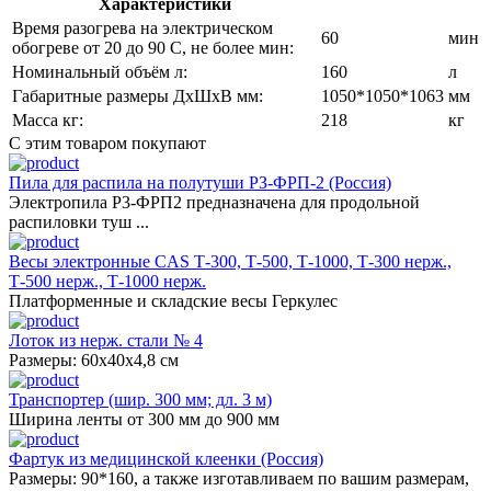
Характеристики
Время разогрева на электрическом
60
мин
обогреве от 20 до 90 С, не более мин:
Номинальный объём л:
160
л
Габаритные размеры ДхШхВ мм:
1050*1050*1063
мм
Масса кг:
218
кг
С этим товаром покупают
Пила для распила на полутуши РЗ-ФРП-2 (Россия)
Электропила Р3-ФРП2 предназначена для продольной
распиловки туш ...
Весы электронные CAS Т-300, Т-500, Т-1000, Т-300 нерж.,
Т-500 нерж., Т-1000 нерж.
Платформенные и складские весы Геркулес
Лоток из нерж. стали № 4
Размеры: 60х40х4,8 см
Транспортер (шир. 300 мм; дл. 3 м)
Ширина ленты от 300 мм до 900 мм
Фартук из медицинской клеенки (Россия)
Размеры: 90*160, а также изготавливаем по вашим размерам,