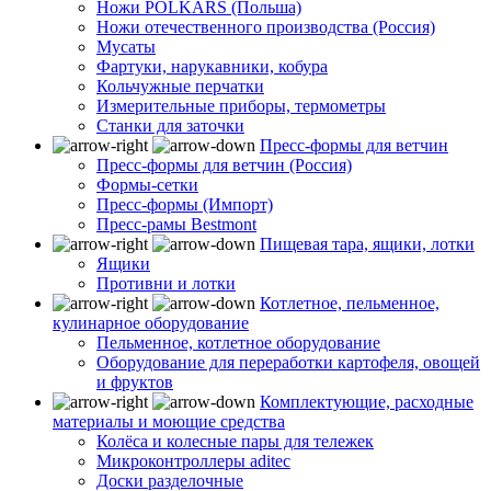
Ножи POLKARS (Польша)
Ножи отечественного производства (Россия)
Мусаты
Фартуки, нарукавники, кобура
Кольчужные перчатки
Измерительные приборы, термометры
Станки для заточки
Пресс-формы для ветчин
Пресс-формы для ветчин (Россия)
Формы-сетки
Пресс-формы (Импорт)
Пресс-рамы Bestmont
Пищевая тара, ящики, лотки
Ящики
Противни и лотки
Котлетное, пельменное,
кулинарное оборудование
Пельменное, котлетное оборудование
Оборудование для переработки картофеля, овощей
и фруктов
Комплектующие, расходные
материалы и моющие средства
Колёса и колесные пары для тележек
Микроконтроллеры aditec
Доски разделочные