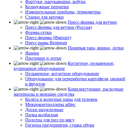
Фартуки, нарукавники, кобура
Кольчужные перчатки
Измерительные приборы, термометры
Станки для заточки
Пресс-формы для ветчин
Пресс-формы для ветчин (Россия)
Формы-сетки
Пресс-формы (Импорт)
Пресс-рамы Bestmont
Пищевая тара, ящики, лотки
Ящики
Противни и лотки
Котлетное, пельменное,
кулинарное оборудование
Пельменное, котлетное оборудование
Оборудование для переработки картофеля, овощей
и фруктов
Комплектующие, расходные
материалы и моющие средства
Колёса и колесные пары для тележек
Микроконтроллеры aditec
Доски разделочные
Палка колбасная
Полотна для пил по мясу
Гигиена предприятия, сушка обуви