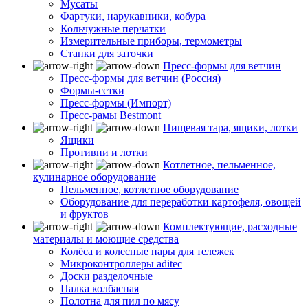
Мусаты
Фартуки, нарукавники, кобура
Кольчужные перчатки
Измерительные приборы, термометры
Станки для заточки
Пресс-формы для ветчин
Пресс-формы для ветчин (Россия)
Формы-сетки
Пресс-формы (Импорт)
Пресс-рамы Bestmont
Пищевая тара, ящики, лотки
Ящики
Противни и лотки
Котлетное, пельменное,
кулинарное оборудование
Пельменное, котлетное оборудование
Оборудование для переработки картофеля, овощей
и фруктов
Комплектующие, расходные
материалы и моющие средства
Колёса и колесные пары для тележек
Микроконтроллеры aditec
Доски разделочные
Палка колбасная
Полотна для пил по мясу