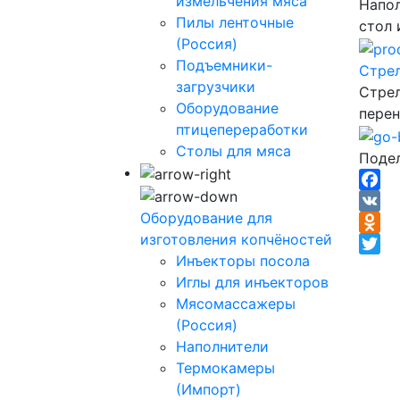
измельчения мяса
Напол
Пилы ленточные
стол 
(Россия)
Подъемники-
Стрел
загрузчики
Стрел
Оборудование
перен
птицепереработки
Столы для мяса
Подел
Face
Оборудование для
VK
изготовления копчёностей
Odnok
Инъекторы посола
Twitte
Иглы для инъекторов
Мясомассажеры
(Россия)
Наполнители
Термокамеры
(Импорт)