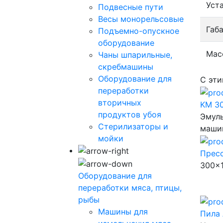
Уст
Подвесные пути
Весы монорельсовые
Габ
Подъемно-опускное
оборудование
Масс
Чаны шпарильные,
скребмашины
Оборудование для
С эти
переработки
вторичных
KM 30
продуктов убоя
Эмуль
Стерилизаторы и
машин
мойки
Прес
300x
Оборудование для
переработки мяса, птицы,
рыбы
Машины для
Пила 