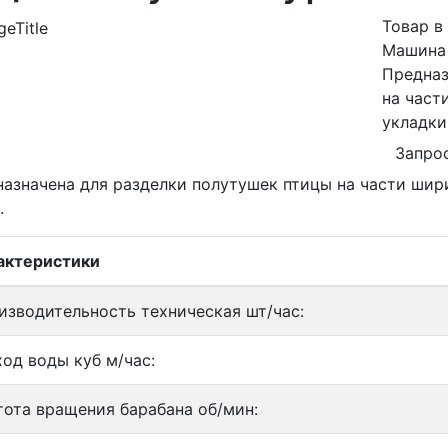
Товар в
Машина 
Предназ
на част
укладки
Запро
азначена для разделки полутушек птицы на части шир
.
актеристики
изводительность техническая шт/час:
ход воды куб м/час:
тота вращения барабана об/мин: