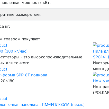
ановленная мощность кВт:
аритные размеры мм:
а кг:
м товаром покупают
0 (300 кг/час)
Пила дл
ситаторы - это высокопроизводительные
SPC141 
ы для тонкого ...
Инструм
мозга д
с-форма SPP-8T подкова
120x180
Нож мяс
Нож раз
(POLKAR
ленточная напольная ПМ-ФПЛ-351А (нерж.)