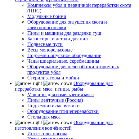
Комплексы убоя и первичной переработки скота
(ППС)
Модульные бойни
Оборудование для оглушения скота и
электропогонялки
Пилы и машины для разделки туш
Балансиры и детали для пил
Подвесные пути
Весы монорельсовые
Подъемно-опускное оборудование
Чаны шпарильные, скребмашины
Оборудование для переработки вторичных
продуктов убоя
Стерилизаторы и мойки
Оборудование для
переработки мяса, птицы, рыбы
Машины для измельчения мяса
Пилы ленточные (Россия)
Подъемники-загрузчики
Оборудование птицепереработки
Столы для мяса
Оборудование для
изготовления копчёностей
Инъекторы посола