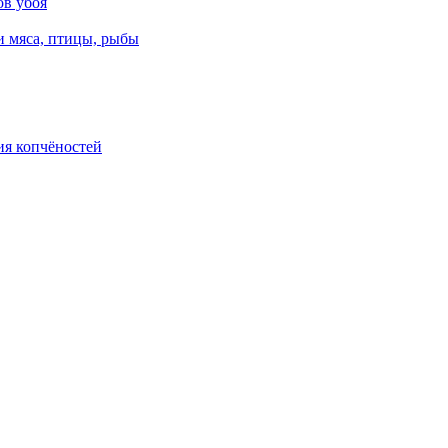
ов убоя
и мяса, птицы, рыбы
ия копчёностей