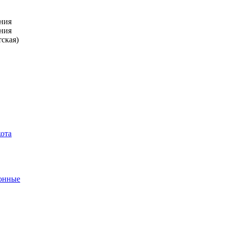
ния
ния
тская)
кота
ронные