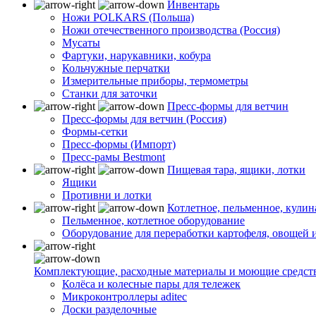
Инвентарь
Ножи POLKARS (Польша)
Ножи отечественного производства (Россия)
Мусаты
Фартуки, нарукавники, кобура
Кольчужные перчатки
Измерительные приборы, термометры
Станки для заточки
Пресс-формы для ветчин
Пресс-формы для ветчин (Россия)
Формы-сетки
Пресс-формы (Импорт)
Пресс-рамы Bestmont
Пищевая тара, ящики, лотки
Ящики
Противни и лотки
Котлетное, пельменное, кули
Пельменное, котлетное оборудование
Оборудование для переработки картофеля, овощей 
Комплектующие, расходные материалы и моющие средст
Колёса и колесные пары для тележек
Микроконтроллеры aditec
Доски разделочные