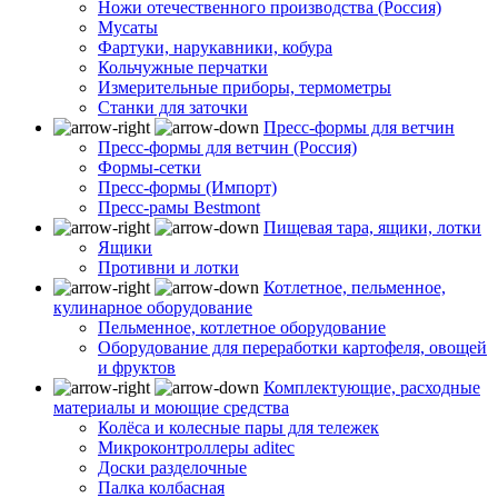
Ножи отечественного производства (Россия)
Мусаты
Фартуки, нарукавники, кобура
Кольчужные перчатки
Измерительные приборы, термометры
Станки для заточки
Пресс-формы для ветчин
Пресс-формы для ветчин (Россия)
Формы-сетки
Пресс-формы (Импорт)
Пресс-рамы Bestmont
Пищевая тара, ящики, лотки
Ящики
Противни и лотки
Котлетное, пельменное,
кулинарное оборудование
Пельменное, котлетное оборудование
Оборудование для переработки картофеля, овощей
и фруктов
Комплектующие, расходные
материалы и моющие средства
Колёса и колесные пары для тележек
Микроконтроллеры aditec
Доски разделочные
Палка колбасная